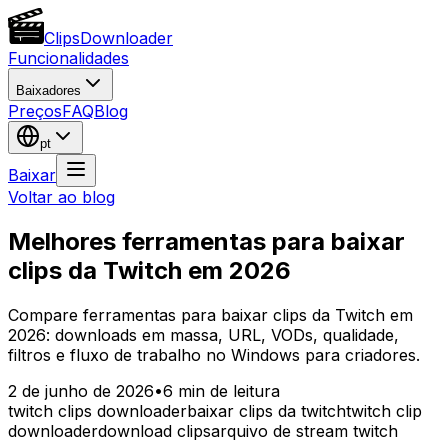
Clips
Downloader
Funcionalidades
Baixadores
Preços
FAQ
Blog
pt
Baixar
Voltar ao blog
Melhores ferramentas para baixar
clips da Twitch em 2026
Compare ferramentas para baixar clips da Twitch em
2026: downloads em massa, URL, VODs, qualidade,
filtros e fluxo de trabalho no Windows para criadores.
2 de junho de 2026
•
6
min de leitura
twitch clips downloader
baixar clips da twitch
twitch clip
downloader
download clips
arquivo de stream twitch